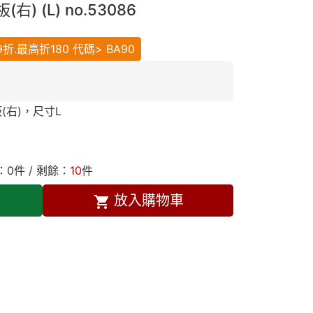
右) (L) no.53086
.最高折180 代碼> BA90
板(右)，尺寸L
：
0
件 / 剩餘：
10
件
放入購物車