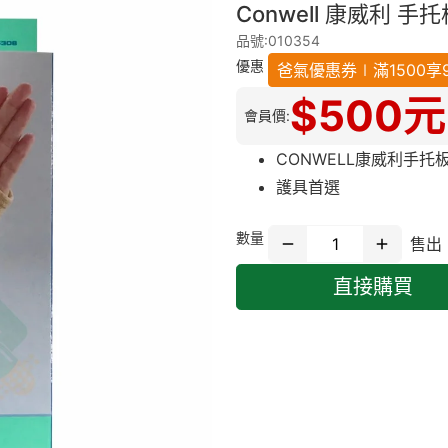
Conwell 康威利 手托板(
品號:010354
優惠
爸氣優惠券∣滿1500享9折
$
500
元
會員價:
CONWELL康威利手托
護具首選
數量
售出
直接購買