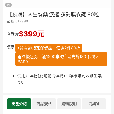
1
/
1
【預購】人生製藥 渡邊 多鈣膜衣錠 60粒
品號:017998
$
399
元
會員價:
優惠
骨關節指定保健品︱任選2件89折
爸氣優惠券∣滿1500享9折.最高折180 代碼>
BA90
使用紅藻粉(愛爾蘭海藻鈣)、檸檬酸鈣及維生素
D3
商品規格
購物說明
問與答
商品介紹