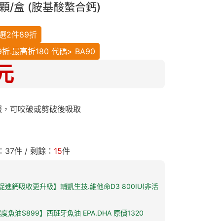
顆/盒 (胺基酸螯合鈣)
選2件89折
.最高折180 代碼> BA90
元
服，可咬破或剪破後吸取
：
37
件 / 剩餘：
15
件
促進鈣吸收更升級】輔凱生技.維他命D3 800IU(非活
魚油$899】西班牙魚油 EPA.DHA 原價1320