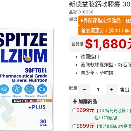
新德益胺鈣軟膠囊 30
品號:016686
優惠
骨關節指定保健品︱任
爸氣優惠券∣滿1500享9折
$
1,680
會員價:
德國進口
液態軟膠囊劑型，好吞
青少年、孕哺婦
數量
售出
加購商品
$699
元
【D3 補充鈣必備∣
性) 120顆/盒
$899
元
【限時加購80%高濃度