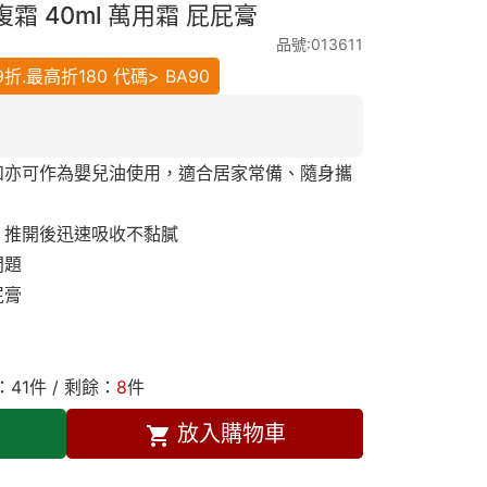
霜 40ml 萬用霜 屁屁膏
品號:013611
.最高折180 代碼> BA90
和亦可作為嬰兒油使用，適合居家常備、隨身攜
，推開後迅速吸收不黏膩
問題
屁膏
：
41
件 / 剩餘：
8
件
放入購物車