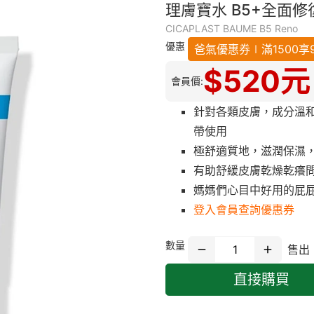
理膚寶水 B5+全面修復
CICAPLAST BAUME B5 Reno
優惠
爸氣優惠券∣滿1500享9折
$
520
元
會員價:
針對各類皮膚，成分溫
帶使用
極舒適質地，滋潤保濕
有助舒緩皮膚乾燥乾癢
媽媽們心目中好用的屁
登入會員查詢優惠券
數量
售出
直接購買