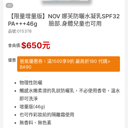
1
/
1
【限量增量版】NOV 娜芙防曬水凝乳SPF32
PA+++46g 臉部.身體兒童也可用
品號:015378
$
650
元
會員價:
優惠
爸氣優惠券∣滿1500享9折.最高折180 代碼>
BA90
物理性防曬
觸感水嫩柔滑的乳狀防曬乳，不必使用香皂，溫水
即可洗淨
增量版(46g)
也可作彩妝前的隔離霜使用
無香料、無色素