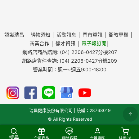
認識瑞昌
│
購物須知
│
活動訊息
│
門市資訊
│
衛教專欄
│
商業合作
│
徵才資訊
│
電子報訂閱
│
網路店商品諮詢:
(04) 2206-0427
分機207
網路店貨件查詢:
(04) 2206-0427
分機209
營業時間：週一~週五9:00-18:00
瑞昌健康股份有限公司 | 統編：28768019
© All Rights Reserved
搜尋
全部商品
即時客服
會員專區
結帳(
0
)