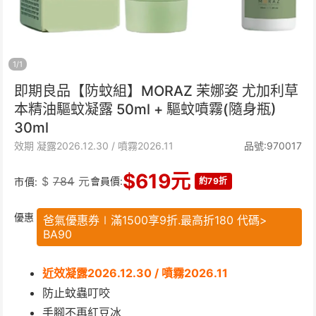
1
/
1
即期良品【防蚊組】MORAZ 茉娜姿 尤加利草
本精油驅蚊凝露 50ml + 驅蚊噴霧(隨身瓶)
30ml
效期 凝露2026.12.30 / 噴霧2026.11
品號:970017
$
619
元
$
784
元
會員價:
市價:
約79折
優惠
爸氣優惠券∣滿1500享9折.最高折180 代碼>
BA90
近效凝露2026.12.30 / 噴霧2026.11
防止蚊蟲叮咬
手腳不再紅豆冰