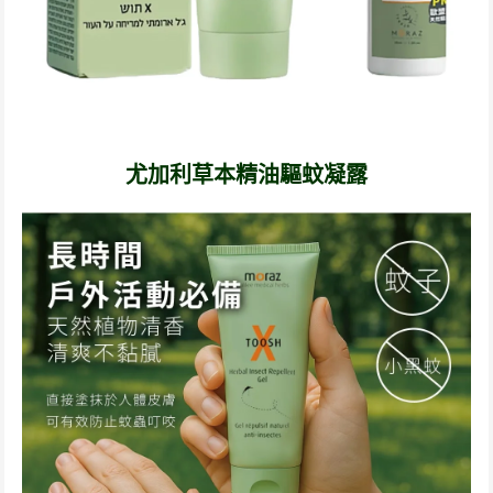
尤加利草本精油驅蚊凝露