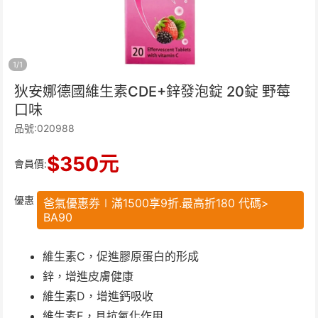
1
/
1
狄安娜德國維生素CDE+鋅發泡錠 20錠 野莓
口味
品號:020988
$
350
元
會員價:
優惠
爸氣優惠券∣滿1500享9折.最高折180 代碼>
BA90
維生素C，促進膠原蛋白的形成
鋅，增進皮膚健康
維生素D，增進鈣吸收
維生素E，具抗氧化作用