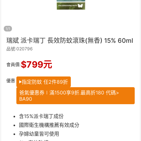
1
/
1
瑞斌 派卡瑞丁 長效防蚊滾珠(無香) 15% 60ml
品號:020796
$
799
元
會員價:
優惠
指定防蚊 任2件89折
爸氣優惠券∣滿1500享9折.最高折180 代碼>
BA90
含15%派卡瑞丁成份
國際衛生機構推薦有效成分
孕婦幼童皆可使用