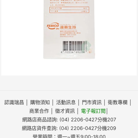
認識瑞昌
│
購物須知
│
活動訊息
│
門市資訊
│
衛教專欄
│
商業合作
│
徵才資訊
│
電子報訂閱
│
網路店商品諮詢:
(04) 2206-0427
分機207
網路店貨件查詢:
(04) 2206-0427
分機209
營業時間：週一~週五9:00-18:00