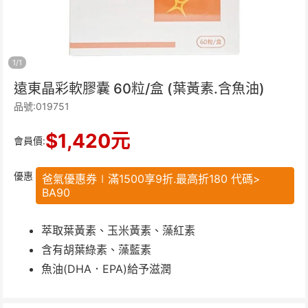
1
/
1
遠東晶彩軟膠囊 60粒/盒 (葉黃素.含魚油)
品號:019751
$
1,420
元
會員價:
優惠
爸氣優惠券∣滿1500享9折.最高折180 代碼>
BA90
萃取葉黃素、玉米黃素、藻紅素
含有胡葉綠素、藻藍素
魚油(DHA．EPA)給予滋潤