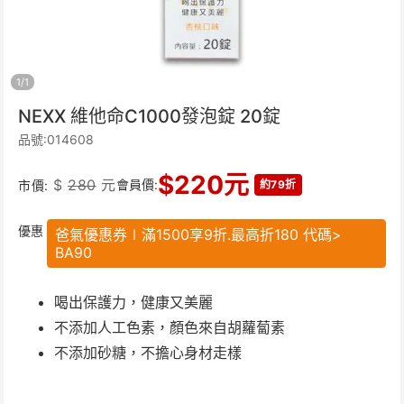
1
/
1
NEXX 維他命C1000發泡錠 20錠
品號:014608
$
220
元
$
280
元
會員價:
市價:
約79折
優惠
爸氣優惠券∣滿1500享9折.最高折180 代碼>
BA90
喝出保護力，健康又美麗
不添加人工色素，顏色來自胡蘿蔔素
不添加砂糖，不擔心身材走樣