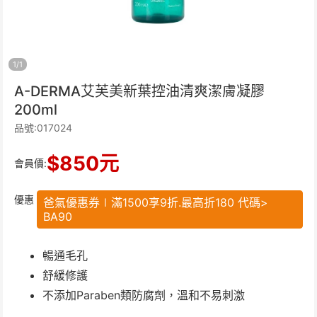
1
/
1
A-DERMA艾芙美新葉控油清爽潔膚凝膠
200ml
品號:017024
$
850
元
會員價:
優惠
爸氣優惠券∣滿1500享9折.最高折180 代碼>
BA90
暢通毛孔
舒緩修護
不添加Paraben類防腐劑，溫和不易刺激