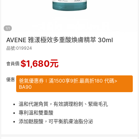
1
/
1
AVENE 雅漾極效多重酸煥膚精萃 30ml
品號:019924
$
1,680
元
會員價:
優惠
爸氣優惠券∣滿1500享9折.最高折180 代碼>
BA90
溫和代謝角質，有效調理粉刺、緊緻毛孔
專利溫和雙重酸
添加麩胺酸，可平衡肌膚油脂分泌