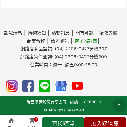
認識瑞昌
│
購物須知
│
活動訊息
│
門市資訊
│
衛教專欄
│
商業合作
│
徵才資訊
│
電子報訂閱
│
網路店商品諮詢:
(04) 2206-0427
分機207
網路店貨件查詢:
(04) 2206-0427
分機209
營業時間：週一~週五9:00-18:00
瑞昌健康股份有限公司 | 統編：28768019
© All Rights Reserved
0
直接購買
加入購物車
搜尋