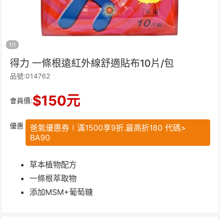
1
/
1
得力 一條根遠紅外線舒適貼布10片/包
品號:014762
$
150
元
會員價:
優惠
爸氣優惠券∣滿1500享9折.最高折180 代碼>
BA90
草本植物配方
一條根萃取物
添加MSM+葡萄糖