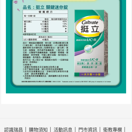
認識瑞昌
│
購物須知
│
活動訊息
│
門市資訊
│
衛教專欄
│