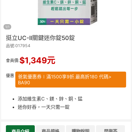
1
/
1
挺立UC-II關鍵迷你錠50錠
品號:017954
$
1,349
元
會員價:
優惠
爸氣優惠券∣滿1500享9折.最高折180 代碼>
BA90
添加維生素C、鎂、鋅、銅、錳
迷你好吞，一天只需一錠
商品規格
購物說明
問與答
商品介紹