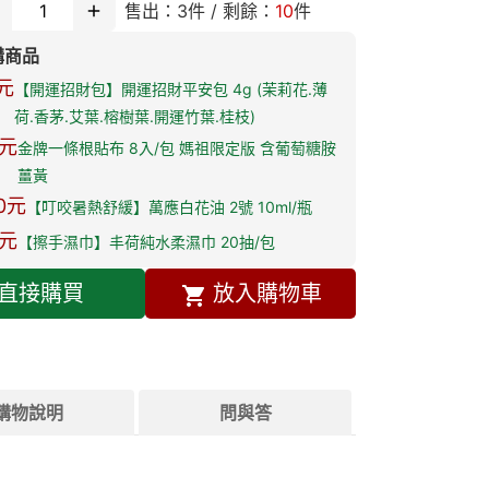
售出：
3
件 / 剩餘：
10
件
購商品
元
【開運招財包】開運招財平安包 4g (茉莉花.薄
荷.香茅.艾葉.榕樹葉.開運竹葉.桂枝)
元
金牌一條根貼布 8入/包 媽祖限定版 含葡萄糖胺
薑黃
0
元
【叮咬暑熱舒緩】萬應白花油 2號 10ml/瓶
元
【擦手濕巾】丰荷純水柔濕巾 20抽/包
直接購買
放入購物車
購物說明
問與答