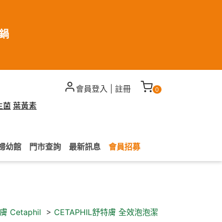
煮鍋
會員登入
|
註冊
0
生菌
葉黃素
婦幼館
門市查詢
最新訊息
會員招募
 Cetaphil
>
CETAPHIL舒特膚 全效泡泡潔