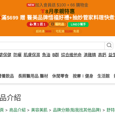
加入會員送 $100 + 66 購物金
NEW
👔
8月孝親特惠
️
滿$699 贈 醫美品牌惜福好禮+抽妙管家料理快
|
👍 買 1 送 1
💥
福利品
LINE小幫手
超商滿
$699
｜
宅配滿
$1200
免運
處保健
防曬
肌膚保濕
魚油
B群
綜合維他命
滴雞精
高鈣
益
營養飲品
長照醫用品.醫材
休閒零食
按摩∣健身
生活館
品介紹
頁
>
商品介紹
>
美容美肌
>
品牌分類(點我找其他品牌)
>
舒特膚