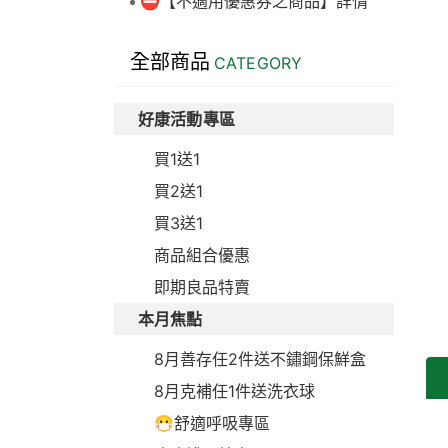
⛔【不適用優惠券之商品】詳情
全部商品
CATEGORY
好康活動專區
買1送1
買2送1
買3送1
商品組合優惠
即期良品特賣
本月焦點
8月善存任2件送不鏽鋼保鮮盒
8月克補任1件送洗衣球
😷舒適呼吸專區