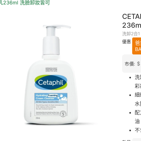
乳236ml 洗臉卸妝皆可
CET
236
洗卸2合1
優惠
爸
B
$
市價:
洗
彩
細
水
配
油
不
不