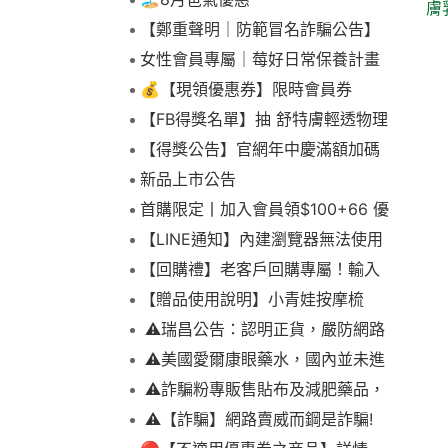
膚
【鄭重聲明｜防範冒名詐騙公告】
女性會員專屬｜莓好日常保養計畫
💰【現領優惠券】限時會員券
【FB得獎名單】抽 舒特膚輕透物理
低敏防曬霜乙名(8/4報到截止)
【得獎公告】官網年中慶滿額加碼
抽FIKA蒸煮料理組2名(7/31截止)
新品上市公告
首購限定丨加入會員領$100+66 優
惠！
【LINE通知】內建瀏覽器無法使用
下拉選單
【回購禮】老客戶回購專屬！輸入
折扣碼現折$100
【贈品使用說明】小青娃按摩梳
⚠️瑞昌公告：認明正貨，嚴防網路
詐騙
⚠️美國愛爾康眼藥水，國內並未進
口販售
⚠️詐騙粉專販售貼布及減肥藥品，
請勿上當，請查明來源! 非瑞昌藥局
⚠️【詐騙】網路賣威而鋼是詐騙!
販售!