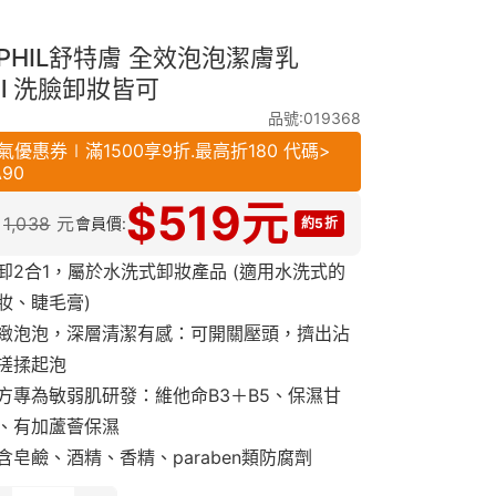
APHIL舒特膚 全效泡泡潔膚乳
ml 洗臉卸妝皆可
品號:019368
氣優惠券∣滿1500享9折.最高折180 代碼>
A90
$
519
元
1,038
元
會員價:
約5折
卸2合1，屬於水洗式卸妝產品 (適用水洗式的
妝、睫毛膏)
緻泡泡，深層清潔有感：可開關壓頭，擠出沾
搓揉起泡
方專為敏弱肌研發：維他命B3＋B5、保濕甘
、有加蘆薈保濕
含皂鹼、酒精、香精、paraben類防腐劑
易致粉刺、不易刺激、不易阻塞毛孔