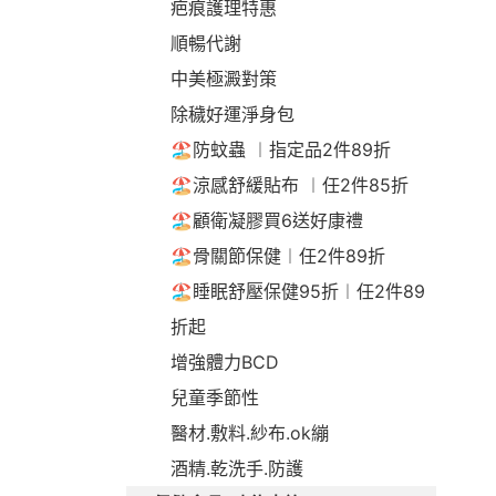
疤痕護理特惠
順暢代謝
中美極澱對策
除穢好運淨身包
🏖️防蚊蟲 ︱指定品2件89折
🏖️涼感舒緩貼布 ︱任2件85折
🏖️顧衛凝膠買6送好康禮
🏖️骨關節保健︱任2件89折
🏖️睡眠舒壓保健95折︱任2件89
折起
增強體力BCD
兒童季節性
醫材.敷料.紗布.ok繃
酒精.乾洗手.防護