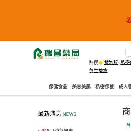
🏖
熱搜👉
發泡錠
私密
養生禮盒
保健食品
美容美肌
私密保養
成人
商
最新消息
NEWS
首
🏖️8月爸氣優惠