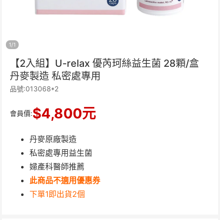
1
/
1
【2入組】U-relax 優芮珂絲益生菌 28顆/盒
丹麥製造 私密處專用
品號:013068*2
$
4,800
元
會員價:
丹麥原廠製造
私密處專用益生菌
婦產科醫師推薦
此商品不適用優惠券
下單1即出貨2個