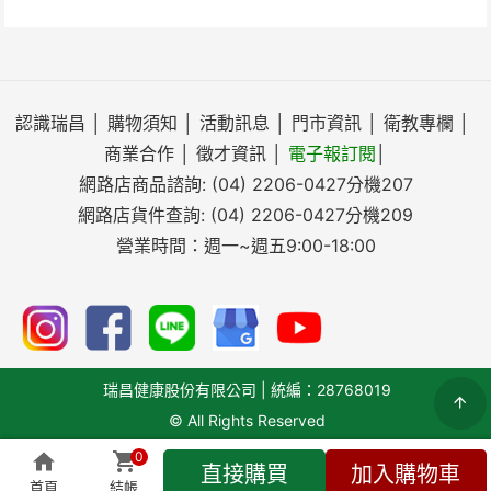
認識瑞昌
│
購物須知
│
活動訊息
│
門市資訊
│
衛教專欄
│
商業合作
│
徵才資訊
│
電子報訂閱
│
網路店商品諮詢:
(04) 2206-0427
分機207
網路店貨件查詢:
(04) 2206-0427
分機209
營業時間：週一~週五9:00-18:00
瑞昌健康股份有限公司 | 統編：28768019
© All Rights Reserved
0
直接購買
加入購物車
搜尋
首頁
結帳
全部商品
即時客服
會員專區
結帳(
0
)