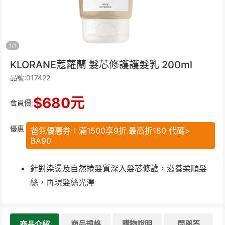
1
/
1
KLORANE蔻蘿蘭 髮芯修護護髮乳 200ml
品號:017422
$
680
元
會員價:
優惠
爸氣優惠券∣滿1500享9折.最高折180 代碼>
BA90
針對染燙及自然捲髮質深入髮芯修護，滋養柔順髮
絲，再現髮絲光澤
商品規格
購物說明
問與答
商品介紹