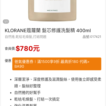
1
/
1
KLORANE蔻蘿蘭 髮芯修護洗髮精 400ml
自然捲,乾枯毛燥髮,打結問題
品號:017421
$
780
元
會員價:
優惠
爸氣優惠券∣滿1500享9折.最高折180 代碼>
BA90
深層潔淨、深度修護及滋潤髮絲，使用後立即感受柔
順，髮絲好整理
自然捲的好幫手
乾枯毛燥髮、打結一次搞定
強化滋養髮質