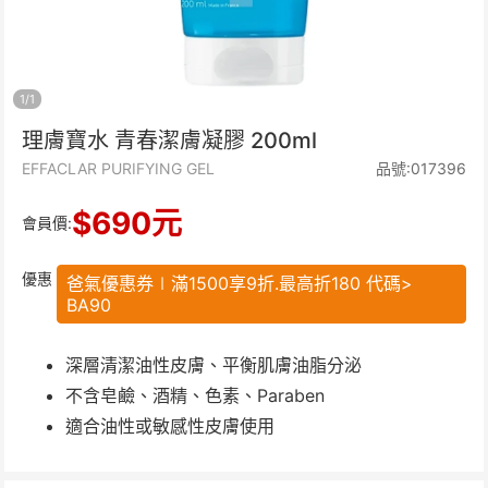
1
/
1
理膚寶水 青春潔膚凝膠 200ml
EFFACLAR PURIFYING GEL
品號:017396
$
690
元
會員價:
優惠
爸氣優惠券∣滿1500享9折.最高折180 代碼>
BA90
深層清潔油性皮膚、平衡肌膚油脂分泌
不含皂鹼、酒精、色素、Paraben
適合油性或敏感性皮膚使用