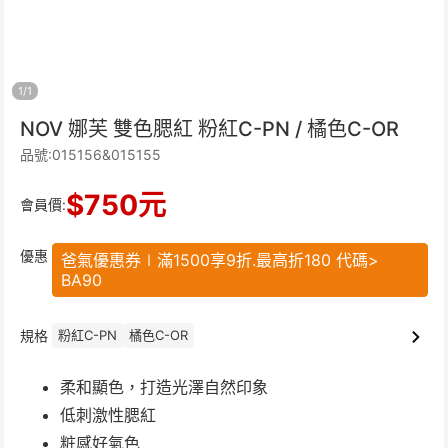
1
/
1
NOV 娜芙 雙色腮紅 粉紅C-PN / 橘色C-OR
品號:015156&015155
$
750
元
會員價:
優惠
爸氣優惠券∣滿1500享9折.最高折180 代碼>
BA90
規格
粉紅C-PN
橘色C-OR
柔和顯色，打造光澤自然印象
低刺激性腮紅
粧感好氣色