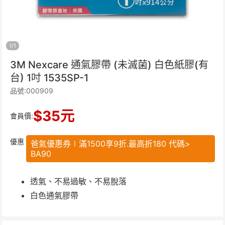
1
/
1
3M Nexcare 通氣膠帶 (未滅菌) 白色紙膠(有
台) 1吋 1535SP-1
品號:000909
$
35
元
會員價:
優惠
爸氣優惠券∣滿1500享9折.最高折180 代碼>
BA90
透氣、不易過敏、不易脫落
白色通氣膠帶