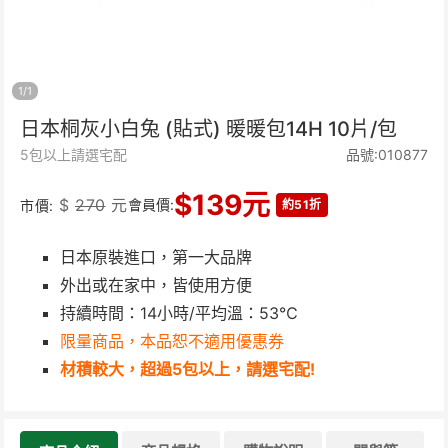
1
/
1
日本桐灰小白兔 (貼式) 暖暖包14H 10片/包
5包以上請選宅配
品號:010877
$
139
元
$
270
元
會員價:
市價:
約51折
日本原裝進口，第一大品牌
外出或在家中，皆使用方便
持續時間：14小時/平均溫：53℃
限量商品，本品恕不適用優惠券
材積較大，超過5包以上，請選宅配!