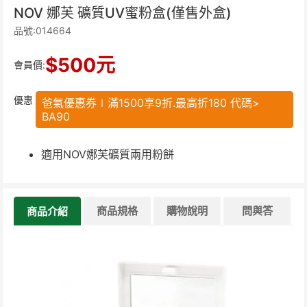
NOV 娜芙 礦質UV蜜粉盒(僅售外盒)
品號:014664
$
500
元
會員價:
優惠
爸氣優惠券∣滿1500享9折.最高折180 代碼>
BA90
適用NOV娜芙礦質兩用粉餅
商品規格
購物說明
問與答
商品介紹