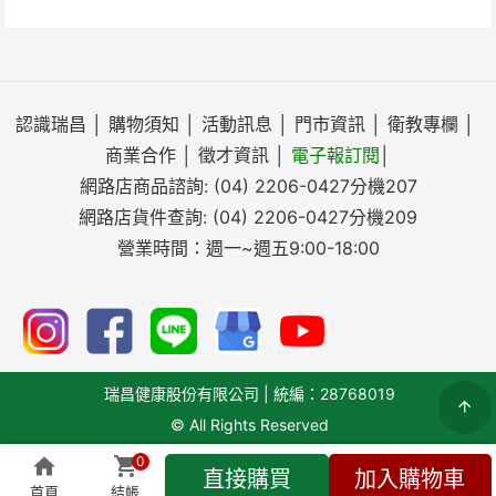
認識瑞昌
│
購物須知
│
活動訊息
│
門市資訊
│
衛教專欄
│
商業合作
│
徵才資訊
│
電子報訂閱
│
網路店商品諮詢:
(04) 2206-0427
分機207
網路店貨件查詢:
(04) 2206-0427
分機209
營業時間：週一~週五9:00-18:00
瑞昌健康股份有限公司 | 統編：28768019
© All Rights Reserved
0
直接購買
加入購物車
搜尋
首頁
結帳
全部商品
即時客服
會員專區
結帳(
0
)