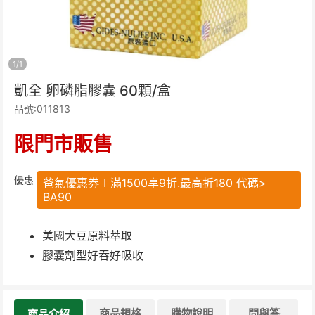
1
/
1
凱全 卵磷脂膠囊 60顆/盒
品號:011813
限門市販售
優惠
爸氣優惠券∣滿1500享9折.最高折180 代碼>
BA90
美國大豆原料萃取
膠囊劑型好吞好吸收
商品規格
購物說明
問與答
商品介紹