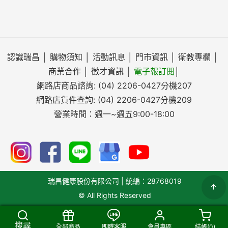
認識瑞昌
│
購物須知
│
活動訊息
│
門市資訊
│
衛教專欄
│
商業合作
│
徵才資訊
│
電子報訂閱
│
網路店商品諮詢:
(04) 2206-0427
分機207
網路店貨件查詢:
(04) 2206-0427
分機209
營業時間：週一~週五9:00-18:00
瑞昌健康股份有限公司 | 統編：28768019
© All Rights Reserved
搜尋
全部商品
即時客服
會員專區
結帳(
0
)