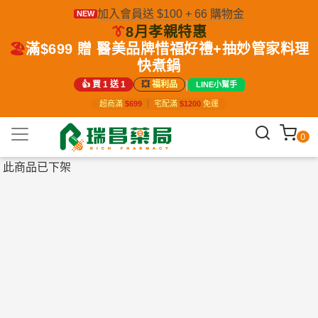
加入會員送 $100 + 66 購物金
NEW
👔
8月孝親特惠
🏖️
滿$699 贈 醫美品牌惜福好禮+抽妙管家料理
快煮鍋
|
👍 買 1 送 1
💥
福利品
LINE小幫手
超商滿
$699
｜
宅配滿
$1200
免運
0
此商品已下架