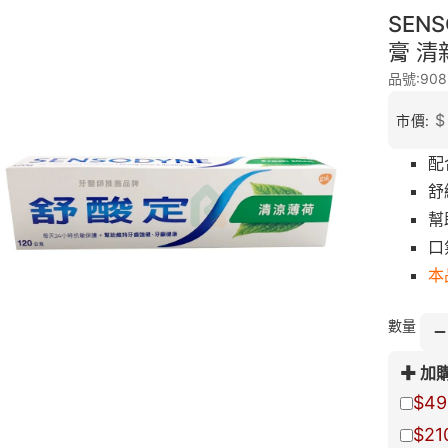
SEN
膏 清
品號:908
$
市價:
配
舒
幫
口
本
數量
加
$49
$21