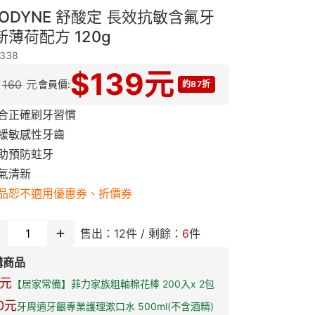
SODYNE 舒酸定 長效抗敏含氟牙
新薄荷配方 120g
338
$
139
元
160
元
會員價:
約87折
合正確刷牙習慣
緩敏感性牙齒
助預防蛀牙
氣清新
品恕不適用優惠券、折價券
售出：
12
件 / 剩餘：
6
件
購商品
元
【居家常備】菲力家族粗軸棉花棒 200入x 2包
0
元
牙周適牙齦專業護理漱口水 500ml(不含酒精)