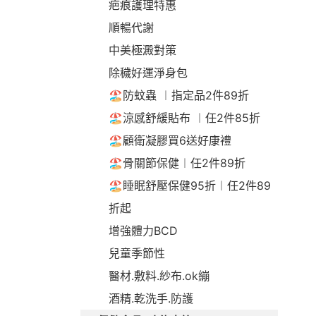
疤痕護理特惠
順暢代謝
中美極澱對策
除穢好運淨身包
🏖️防蚊蟲 ︱指定品2件89折
🏖️涼感舒緩貼布 ︱任2件85折
🏖️顧衛凝膠買6送好康禮
🏖️骨關節保健︱任2件89折
🏖️睡眠舒壓保健95折︱任2件89
折起
增強體力BCD
兒童季節性
醫材.敷料.紗布.ok繃
酒精.乾洗手.防護