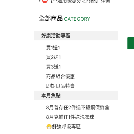
⛔【不適用優惠券之商品】詳情
全部商品
CATEGORY
好康活動專區
買1送1
買2送1
買3送1
商品組合優惠
即期良品特賣
本月焦點
8月善存任2件送不鏽鋼保鮮盒
8月克補任1件送洗衣球
😷舒適呼吸專區