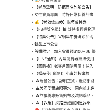
【鄭重聲明｜防範冒名詐騙公告】
女性會員專屬｜莓好日常保養計畫
💰【現領優惠券】限時會員券
【FB得獎名單】抽 舒特膚輕透物理
低敏防曬霜乙名(8/4報到截止)
【得獎公告】官網年中慶滿額加碼
抽FIKA蒸煮料理組2名(7/31截止)
新品上市公告
首購限定丨加入會員領$100+66 優
惠！
【LINE通知】內建瀏覽器無法使用
下拉選單
【回購禮】老客戶回購專屬！輸入
折扣碼現折$100
【贈品使用說明】小青娃按摩梳
⚠️瑞昌公告：認明正貨，嚴防網路
詐騙
⚠️美國愛爾康眼藥水，國內並未進
口販售
⚠️詐騙粉專販售貼布及減肥藥品，
請勿上當，請查明來源! 非瑞昌藥局
⚠️【詐騙】網路賣威而鋼是詐騙!
販售!