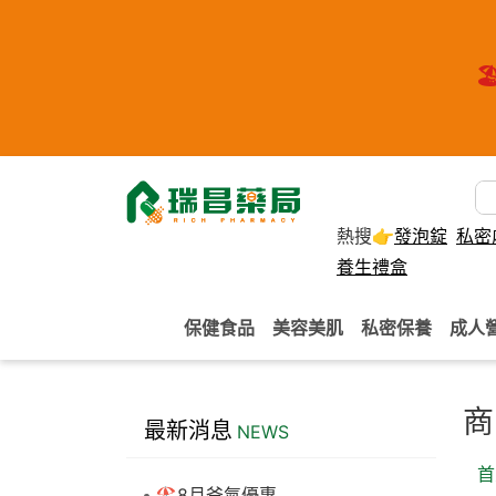
🏖
熱搜👉
發泡錠
私密
養生禮盒
保健食品
美容美肌
私密保養
成人
商
最新消息
NEWS
首
🏖️8月爸氣優惠