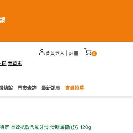
煮鍋
會員登入
|
註冊
0
生菌
葉黃素
婦幼館
門市查詢
最新訊息
會員招募
 舒酸定 長效抗敏含氟牙膏 清新薄荷配方 120g