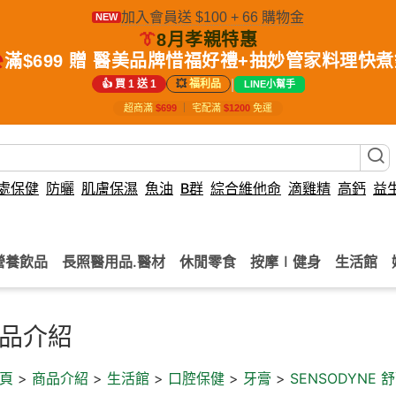
加入會員送 $100 + 66 購物金
NEW
👔
8月孝親特惠
️
滿$699 贈 醫美品牌惜福好禮+抽妙管家料理快
|
👍 買 1 送 1
💥
福利品
LINE小幫手
超商滿
$699
｜
宅配滿
$1200
免運
處保健
防曬
肌膚保濕
魚油
B群
綜合維他命
滴雞精
高鈣
益
營養飲品
長照醫用品.醫材
休閒零食
按摩∣健身
生活館
品介紹
頁
>
商品介紹
>
生活館
>
口腔保健
>
牙膏
>
SENSODYNE