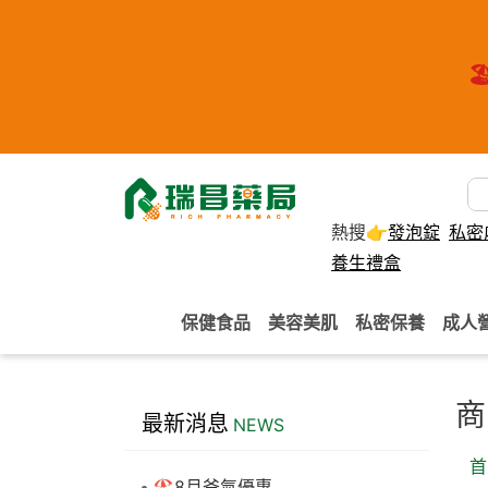
🏖
熱搜👉
發泡錠
私密
養生禮盒
保健食品
美容美肌
私密保養
成人
商
最新消息
NEWS
首
🏖️8月爸氣優惠