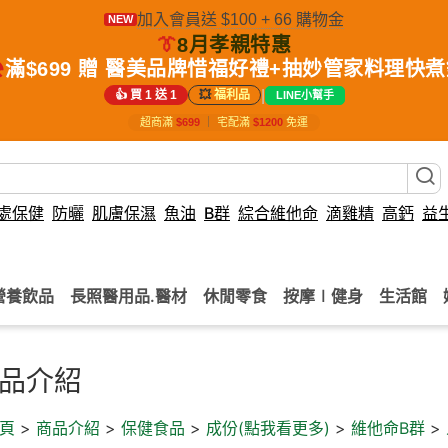
加入會員送 $100 + 66 購物金
NEW
👔
8月孝親特惠
️
滿$699 贈 醫美品牌惜福好禮+抽妙管家料理快
|
👍 買 1 送 1
💥
福利品
LINE小幫手
超商滿
$699
｜
宅配滿
$1200
免運
處保健
防曬
肌膚保濕
魚油
B群
綜合維他命
滴雞精
高鈣
益
營養飲品
長照醫用品.醫材
休閒零食
按摩∣健身
生活館
品介紹
頁
>
商品介紹
>
保健食品
>
成份(點我看更多)
>
維他命B群
>