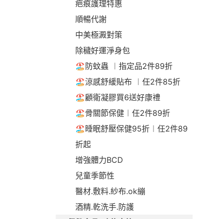
疤痕護理特惠
順暢代謝
中美極澱對策
除穢好運淨身包
🏖️防蚊蟲 ︱指定品2件89折
🏖️涼感舒緩貼布 ︱任2件85折
🏖️顧衛凝膠買6送好康禮
🏖️骨關節保健︱任2件89折
🏖️睡眠舒壓保健95折︱任2件89
折起
增強體力BCD
兒童季節性
醫材.敷料.紗布.ok繃
酒精.乾洗手.防護