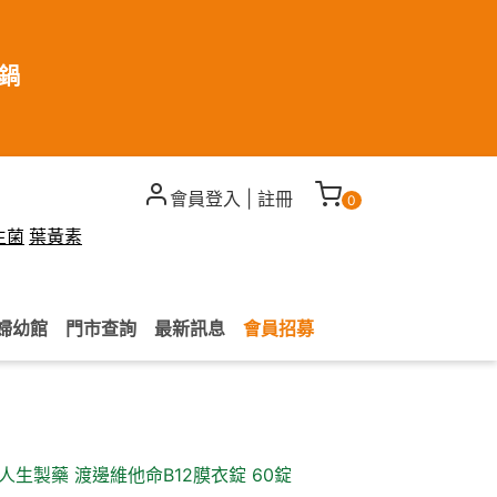
煮鍋
會員登入
|
註冊
0
生菌
葉黃素
婦幼館
門市查詢
最新訊息
會員招募
人生製藥 渡邊維他命B12膜衣錠 60錠