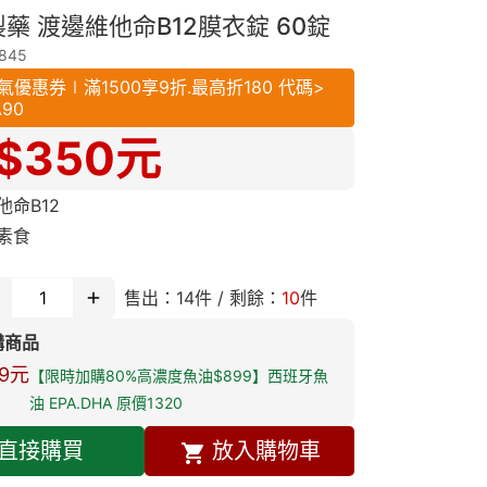
藥 渡邊維他命B12膜衣錠 60錠
845
氣優惠券∣滿1500享9折.最高折180 代碼>
A90
$
350
元
他命B12
素食
售出：
14
件 / 剩餘：
10
件
購商品
9
元
【限時加購80%高濃度魚油$899】西班牙魚
油 EPA.DHA 原價1320
直接購買
放入購物車