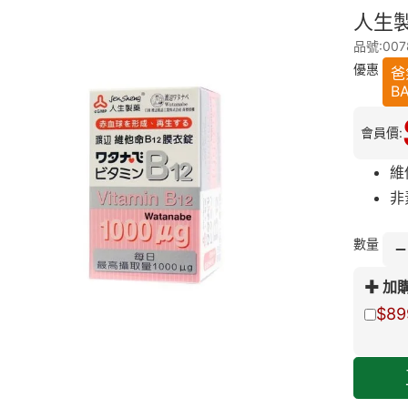
人生製
品號:007
優惠
爸
B
會員價:
維
非
數量
加
$89