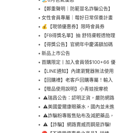
【鄭重聲明｜防範冒名詐騙公告】
女性會員專屬｜莓好日常保養計畫
💰【現領優惠券】限時會員券
【FB得獎名單】抽 舒特膚輕透物理
低敏防曬霜乙名(8/4報到截止)
【得獎公告】官網年中慶滿額加碼
抽FIKA蒸煮料理組2名(7/31截止)
新品上市公告
首購限定丨加入會員領$100+66 優
惠！
【LINE通知】內建瀏覽器無法使用
下拉選單
【回購禮】老客戶回購專屬！輸入
折扣碼現折$100
【贈品使用說明】小青娃按摩梳
⚠️瑞昌公告：認明正貨，嚴防網路
詐騙
⚠️美國愛爾康眼藥水，國內並未進
口販售
⚠️詐騙粉專販售貼布及減肥藥品，
請勿上當，請查明來源! 非瑞昌藥局
⚠️【詐騙】網路賣威而鋼是詐騙!
販售!