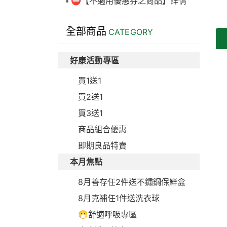
⛔【不適用優惠券之商品】詳情
全部商品
CATEGORY
好康活動專區
買1送1
買2送1
買3送1
商品組合優惠
即期良品特賣
本月焦點
8月善存任2件送不鏽鋼保鮮盒
8月克補任1件送洗衣球
😷舒適呼吸專區