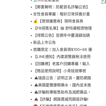
乙
【鄭重聲明｜防範冒名詐騙公告】
女性會員專屬｜莓好日常保養計畫
💰【現領優惠券】限時會員券
【FB得獎名單】抽 舒特膚輕透物理
低敏防曬霜乙名(8/4報到截止)
【得獎公告】官網年中慶滿額加碼
抽FIKA蒸煮料理組2名(7/31截止)
新品上市公告
首購限定丨加入會員領$100+66 優
惠！
【LINE通知】內建瀏覽器無法使用
下拉選單
【回購禮】老客戶回購專屬！輸入
折扣碼現折$100
【贈品使用說明】小青娃按摩梳
⚠️瑞昌公告：認明正貨，嚴防網路
詐騙
⚠️美國愛爾康眼藥水，國內並未進
口販售
⚠️詐騙粉專販售貼布及減肥藥品，
請勿上當，請查明來源! 非瑞昌藥局
⚠️【詐騙】網路賣威而鋼是詐騙!
販售!