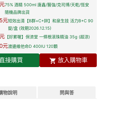
元
75% 酒精 500ml 唐鑫/醫強/克司博/天乾/恆安
隨機品牌出貨
5
元
短效出清【B群+C+鋅】和泉生技 活力B+C 90
錠/盒 (效期2026.12.15)
元
【好累喔】保濟堂 一條根滾珠精油 35g (超涼)
0
元
渡邊維他命D 400IU 120顆
直接購買
放入購物車
購物說明
問與答