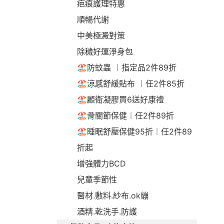
疤痕護理特惠
順暢代謝
中美極澱對策
除穢好運淨身包
🏖️防蚊蟲 ︱指定品2件89折
🏖️涼感舒緩貼布 ︱任2件85折
🏖️顧衛凝膠買6送好康禮
🏖️骨關節保健︱任2件89折
🏖️睡眠舒壓保健95折︱任2件89
折起
增強體力BCD
兒童季節性
醫材.敷料.紗布.ok繃
酒精.乾洗手.防護