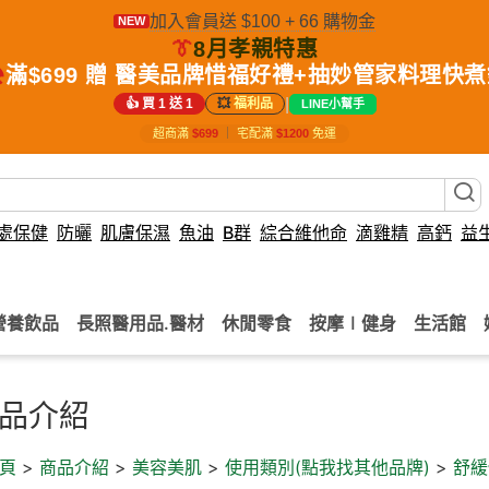
加入會員送 $100 + 66 購物金
NEW
👔
8月孝親特惠
️
滿$699 贈 醫美品牌惜福好禮+抽妙管家料理快
|
👍 買 1 送 1
💥
福利品
LINE小幫手
超商滿
$699
｜
宅配滿
$1200
免運
處保健
防曬
肌膚保濕
魚油
B群
綜合維他命
滴雞精
高鈣
益
營養飲品
長照醫用品.醫材
休閒零食
按摩∣健身
生活館
品介紹
頁
>
商品介紹
>
美容美肌
>
使用類別(點我找其他品牌)
>
舒緩