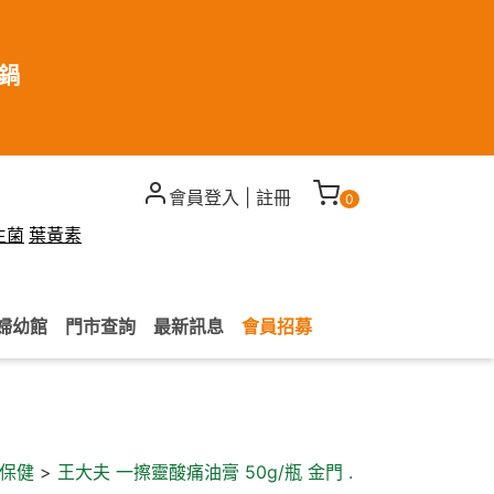
煮鍋
會員登入
|
註冊
0
生菌
葉黃素
婦幼館
門市查詢
最新訊息
會員招募
保健
>
王大夫 一擦靈酸痛油膏 50g/瓶 金門 .