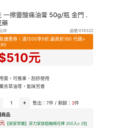
 一擦靈酸痛油膏 50g/瓶 金門 .
成藥
品牌
品號:016322
氣優惠券∣滿1500享9折.最高折180 代碼>
A90
$
510
元
用膏，可推拿、刮痧使用
薰衣草油等，氣味芳香
售出：
7
件 / 剩餘：
3
件
購商品
元
【居家常備】菲力家族粗軸棉花棒 200入x 2包