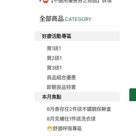
⛔【不適用優惠券之商品】詳情
全部商品
CATEGORY
好康活動專區
買1送1
買2送1
買3送1
商品組合優惠
即期良品特賣
本月焦點
8月善存任2件送不鏽鋼保鮮盒
8月克補任1件送洗衣球
😷舒適呼吸專區