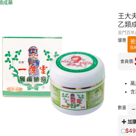
類成藥
王大夫
乙類
金門百年
優惠
爸
B
會員價:
萬
含
數量
加
$49