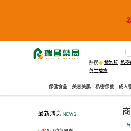
🏖
熱搜👉
發泡錠
私密
養生禮盒
保健食品
美容美肌
私密保養
成人
商
最新消息
NEWS
首
🏖️8月爸氣優惠