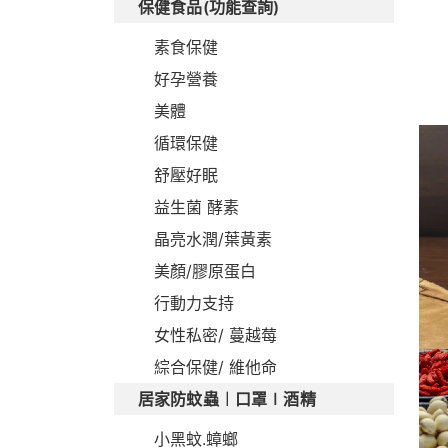
保健食品(功能查詢)
素食保健
好孕營養
美體
循環保健
舒壓好眠
益生菌 酵素
晶亮水潤/葉黃素
美顏/膠原蛋白
行動力支持
女性私密/ 蔓越莓
綜合保健/ 維他命
居家防蚊蟲︱口罩∣酒精
小黑蚊.蟑螂