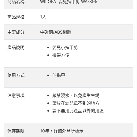
商品名稱
WILOFA 嬰兒指甲剪 WA-895
商品規格
1入
主要成分
中碳鋼/ABS樹脂
產品說明
嬰兒小指甲剪
攜帶方便
使用方式
剪指甲
注意事項
嚴禁浸水，以免產生生銹
請放在幼兒拿不到的地方
請不要用此產品以外的用途
保存期限
10年，詳如外盒所標示