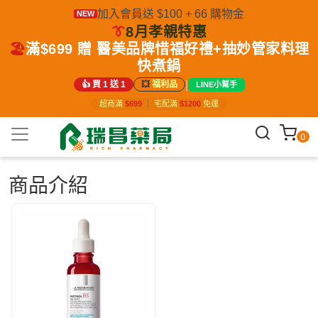
加入會員送 $100 + 66 購物金
NEW
👔
8月孝親特惠
🏖️
滿$699 贈 醫美品牌惜福好禮+抽妙管家料理
快煮鍋
|
👍 買 1 送 1
💥
福利品
LINE小幫手
超商滿
$699
｜
宅配滿
$1200
免運
0
商品介紹