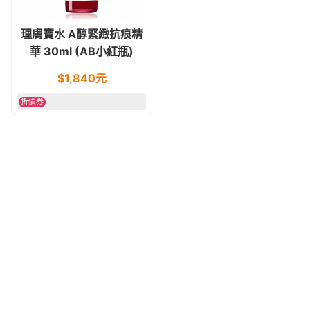
理膚寶水 A醇緊緻抗痕精
華 30ml (AB小紅瓶)
$
1,840
元
折價券