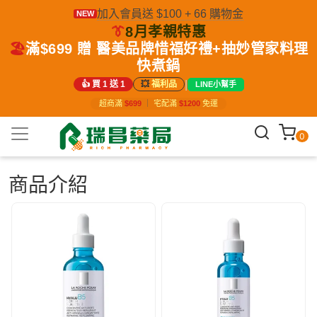
加入會員送 $100 + 66 購物金
NEW
👔
8月孝親特惠
🏖️
滿$699 贈 醫美品牌惜福好禮+抽妙管家料理
快煮鍋
|
👍 買 1 送 1
💥
福利品
LINE小幫手
超商滿
$699
｜
宅配滿
$1200
免運
0
商品介紹