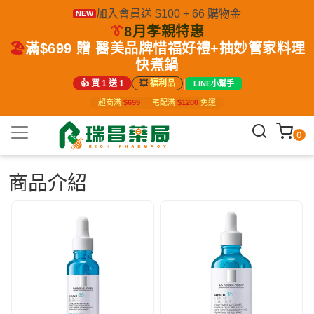
加入會員送 $100 + 66 購物金
NEW
👔
8月孝親特惠
🏖️
滿$699 贈 醫美品牌惜福好禮+抽妙管家料理
快煮鍋
|
👍 買 1 送 1
💥
福利品
LINE小幫手
超商滿
$699
｜
宅配滿
$1200
免運
0
商品介紹