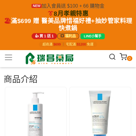
加入會員送 $100 + 66 購物金
NEW
👔
8月孝親特惠
🏖️
滿$699 贈 醫美品牌惜福好禮+抽妙管家料理
快煮鍋
|
👍 買 1 送 1
💥
福利品
LINE小幫手
超商滿
$699
｜
宅配滿
$1200
免運
0
商品介紹