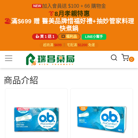
加入會員送 $100 + 66 購物金
NEW
👔
8月孝親特惠
🏖️
滿$699 贈 醫美品牌惜福好禮+抽妙管家料理
快煮鍋
|
👍 買 1 送 1
💥
福利品
LINE小幫手
超商滿
$699
｜
宅配滿
$1200
免運
0
商品介紹