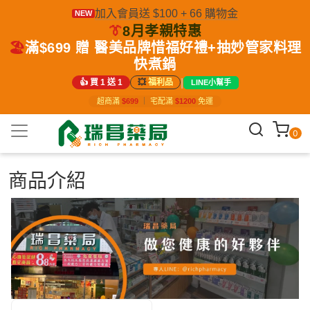
加入會員送 $100 + 66 購物金
NEW
👔
8月孝親特惠
🏖️
滿$699 贈 醫美品牌惜福好禮+抽妙管家料理
快煮鍋
|
👍 買 1 送 1
💥
福利品
LINE小幫手
超商滿
$699
｜
宅配滿
$1200
免運
0
商品介紹