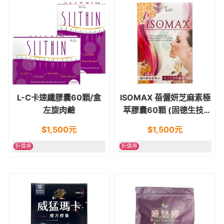
L-C卡速纖膠囊60顆/盒
ISOMAX 蓓儷妍芝麻素極
左旋肉鹼
萃膠囊60顆 (固德生技)
異黃酮
$
1,500
元
$
1,500
元
折價券
折價券