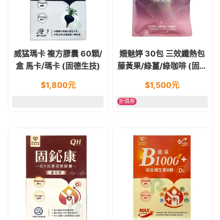
威猛瑪卡 複方膠囊 60顆/
姍魅婷 30包 三效纖熱包
盒 馬卡/瑪卡 (固德生技)
藤黃果/綠薑/綠咖啡 (固德
生技)
$
1,800
元
$
1,500
元
折價券