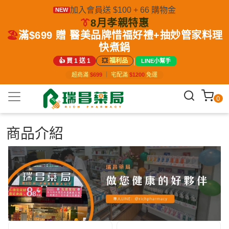
加入會員送 $100 + 66 購物金
NEW
👔
8月孝親特惠
🏖️
滿$699 贈 醫美品牌惜福好禮+抽妙管家料理
快煮鍋
|
👍 買 1 送 1
💥
福利品
LINE小幫手
超商滿
$699
｜
宅配滿
$1200
免運
0
商品介紹