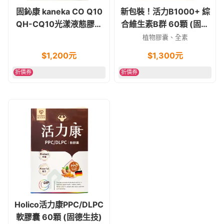
固鈊康 kaneka CO Q10
新包裝！活力B1000+ 綜
QH-CQ10光漾液態膠囊
合維生素B群 60顆 (固德
40錠 (固德生技)
生技) 維他命B群 素食可
植物膠囊、全素
$
1,200
元
$
1,300
元
折價券
折價券
Holico活力康PPC/DLPC
軟膠囊 60顆 (固德生技)