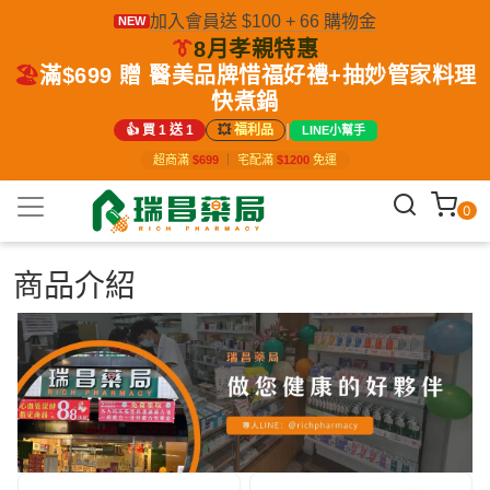
加入會員送 $100 + 66 購物金
NEW
👔
8月孝親特惠
🏖️
滿$699 贈 醫美品牌惜福好禮+抽妙管家料理
快煮鍋
|
👍 買 1 送 1
💥
福利品
LINE小幫手
超商滿
$699
｜
宅配滿
$1200
免運
0
商品介紹