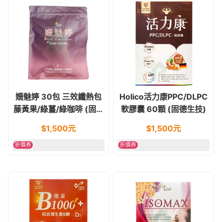
姍魅婷 30包 三效纖熱包
Holico活力康PPC/DLPC
藤黃果/綠薑/綠咖啡 (固德
軟膠囊 60顆 (固德生技)
生技)
$
1,500
元
$
1,500
元
折價券
折價券