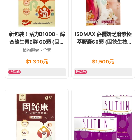
新包裝！活力B1000+ 綜
ISOMAX 蓓儷妍芝麻素極
合維生素B群 60顆 (固德
萃膠囊60顆 (固德生技)
生技) 維他命B群 素食可
異黃酮
植物膠囊、全素
$
1,300
元
$
1,500
元
折價券
折價券