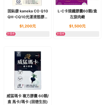
固鈊康 kaneka CO Q10
L-C卡速纖膠囊60顆/盒
QH-CQ10光漾液態膠囊
左旋肉鹼
40錠 (固德生技)
$
1,200
元
$
1,500
元
折價券
折價券
威猛瑪卡 複方膠囊 60顆/
盒 馬卡/瑪卡 (固德生技)