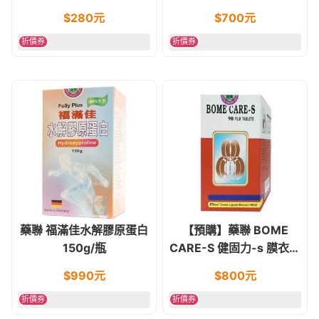
E
$
280
元
$
700
元
折價券
折價券
藥聯 福滿佳水解膠原蛋白
【預購】藥聯 BOME
150g/瓶
CARE-S 健固力-s 膜衣錠
90錠
$
990
元
$
800
元
折價券
折價券