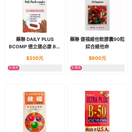
藥聯 DAILY PLUS
藥聯 健福維他軟膠囊90粒
BCOMP 德立健必康 B群
綜合維他命
100顆 維他命B群
$
350
元
$
900
元
折價券
折價券