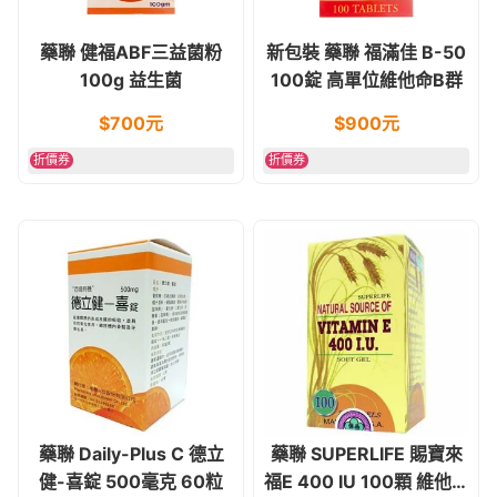
藥聯 健福ABF三益菌粉
新包裝 藥聯 福滿佳 B-50
100g 益生菌
100錠 高單位維他命B群
$
700
元
$
900
元
折價券
折價券
藥聯 Daily-Plus C 德立
藥聯 SUPERLIFE 賜寶來
健-喜錠 500毫克 60粒
福E 400 IU 100顆 維他命