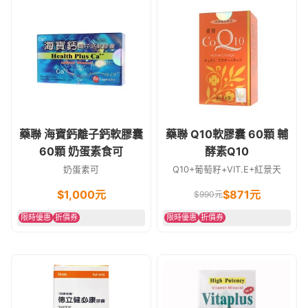
藥聯 海寶鈣離子鈣軟膠囊
藥聯 Q10軟膠囊 60顆 輔
60顆 奶蛋素食可
酵素Q10
奶蛋素可
Q10+葡萄籽+VIT.E+紅景天
$
1,000
元
$871元
$990元
限時優惠
折價券
限時優惠
折價券