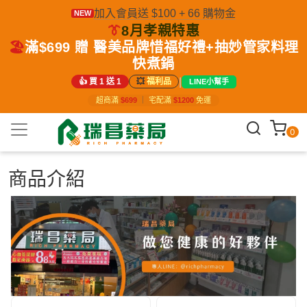
加入會員送 $100 + 66 購物金
NEW
👔
8月孝親特惠
🏖️
滿$699 贈 醫美品牌惜福好禮+抽妙管家料理
快煮鍋
|
👍 買 1 送 1
💥
福利品
LINE小幫手
超商滿
$699
｜
宅配滿
$1200
免運
0
商品介紹