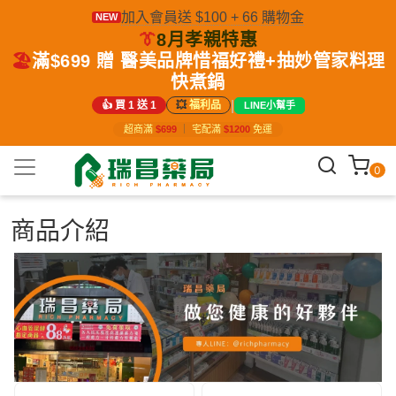
加入會員送 $100 + 66 購物金
NEW
👔
8月孝親特惠
🏖️
滿$699 贈 醫美品牌惜福好禮+抽妙管家料理
快煮鍋
|
👍 買 1 送 1
💥
福利品
LINE小幫手
超商滿
$699
｜
宅配滿
$1200
免運
0
商品介紹