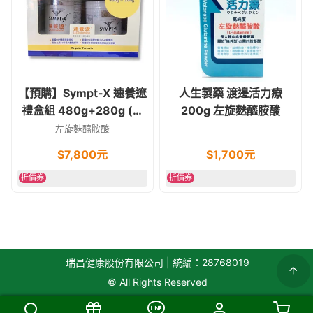
【預購】Sympt-X 速養遼
人生製藥 渡邊活力療
禮盒組 480g+280g (原
200g 左旋麩醯胺酸
速養療)
左旋麩醯胺酸
$
7,800
元
$
1,700
元
折價券
折價券
瑞昌健康股份有限公司 | 統編：28768019
© All Rights Reserved