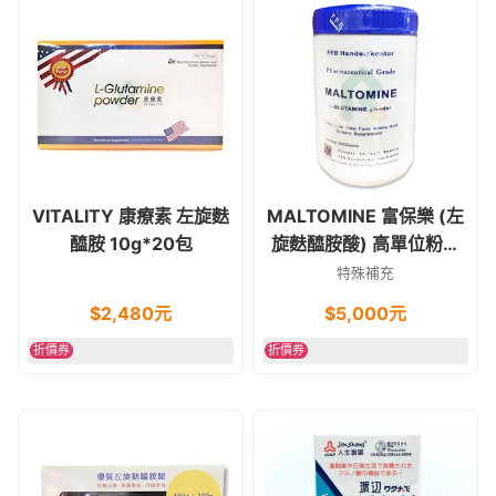
VITALITY 康療素 左旋麩
MALTOMINE 富保樂 (左
醯胺 10g*20包
旋麩醯胺酸) 高單位粉末
500g
特殊補充
$
2,480
元
$
5,000
元
折價券
折價券