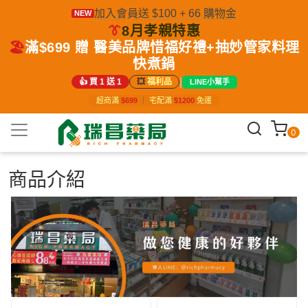
加入會員送 $100 + 66 購物金
NEW
👔
8月孝親特惠
🏖️
滿$699 贈 醫美品牌惜福好禮+抽妙管家料理
快煮鍋
|
👍 買 1 送 1
💥
福利品
LINE小幫手
超商滿
$699
｜
宅配滿
$1200
免運
0
商品介紹