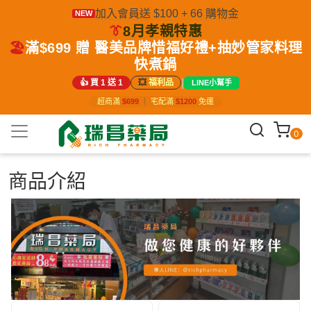
加入會員送 $100 + 66 購物金
NEW
👔
8月孝親特惠
🏖️
滿$699 贈 醫美品牌惜福好禮+抽妙管家料理
快煮鍋
|
👍 買 1 送 1
💥
福利品
LINE小幫手
超商滿
$699
｜
宅配滿
$1200
免運
0
商品介紹