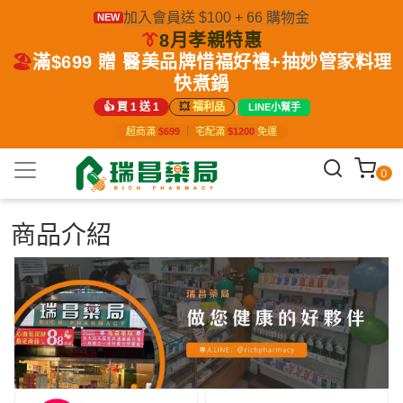
加入會員送 $100 + 66 購物金
NEW
👔
8月孝親特惠
🏖️
滿$699 贈 醫美品牌惜福好禮+抽妙管家料理
快煮鍋
|
👍 買 1 送 1
💥
福利品
LINE小幫手
超商滿
$699
｜
宅配滿
$1200
免運
0
商品介紹