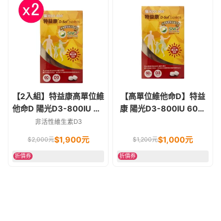
【2入組】特益康高單位維
【高單位維他命D】特益
他命D 陽光D3-800IU 60
康 陽光D3-800IU 60錠
錠
非活性維他命D
非活性維生素D3
$
1,900
元
$
1,000
元
$
2,000
元
$
1,200
元
折價券
折價券