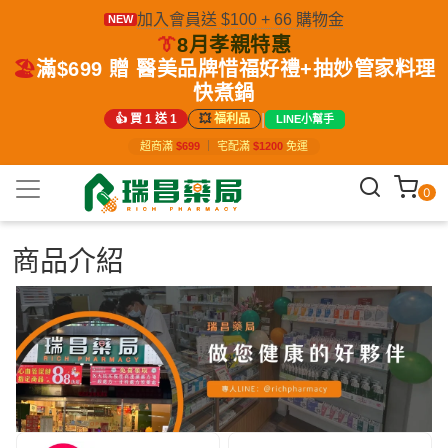
加入會員送 $100 + 66 購物金
NEW
👔
8月孝親特惠
🏖️
滿$699 贈 醫美品牌惜福好禮+抽妙管家料理
快煮鍋
|
👍 買 1 送 1
💥
福利品
LINE小幫手
超商滿
$699
｜
宅配滿
$1200
免運
0
商品介紹