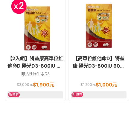
【2入組】特益康高單位維
【高單位維他命D】特益
他命D 陽光D3-800IU 60
康 陽光D3-800IU 60錠
錠
非活性維他命D
非活性維生素D3
$
1,900
元
$
1,000
元
$
2,000
元
$
1,200
元
折價券
折價券