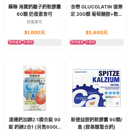
藥聯 海寶鈣離子鈣軟膠囊
杏懋 GLUCOLATIN 復樂
60顆 奶蛋素食可
定 200顆 葡萄糖胺+軟骨
素+膠原蛋白
奶蛋素可
$
1,000
元
$
3,600
元
限時優惠
折價券
限時優惠
折價券
渡邊鈣加鎂2:1膜衣錠 90
新德益胺鈣軟膠囊 90顆/
錠 鈣鎂2合1 (另售800IU
盒 (胺基酸螯合鈣)