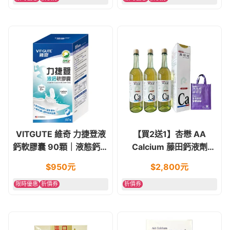
VITGUTE 維奇 力捷登液
【買2送1】杏懋 AA
鈣軟膠囊 90顆｜液態鈣好
Calcium 藤田鈣液劑
吸收（含D2）
750ml
$
950
元
$
2,800
元
限時優惠
折價券
折價券