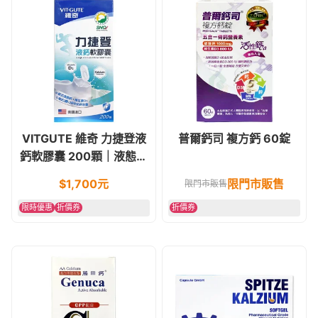
VITGUTE 維奇 力捷登液
普爾鈣司 複方鈣 60錠
鈣軟膠囊 200顆｜液態鈣
好吸收（含D2）
$
1,700
元
限門市販售
限門市販售
限時優惠
折價券
折價券