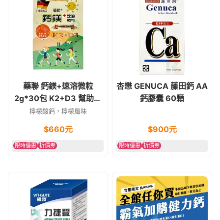
藥聯 鈣鎂+速溶微粒
杏懋 GENUCA 藤田鈣 AA
2g*30包 K2+D3 幫助入
鈣膠囊 60顆
睡/增進鈣吸收
檸檬酸鈣，檸檬風味
$
660
元
$
900
元
限時優惠
折價券
限時優惠
折價券