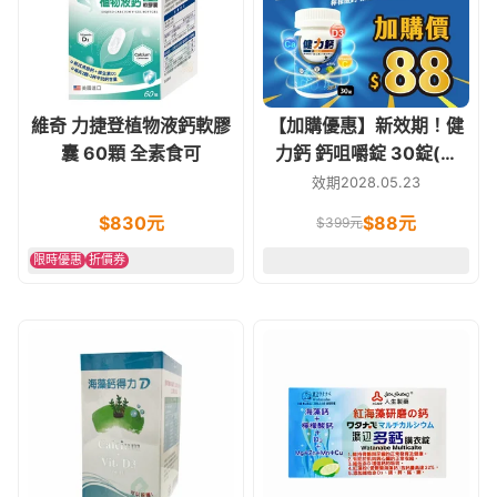
維奇 力捷登植物液鈣軟膠
【加購優惠】新效期！健
囊 60顆 全素食可
力鈣 鈣咀嚼錠 30錠(含
D3-800IU) 環保裸瓶裝
效期2028.05.23
$
830
元
$
88
元
$
399
元
限時優惠
折價券