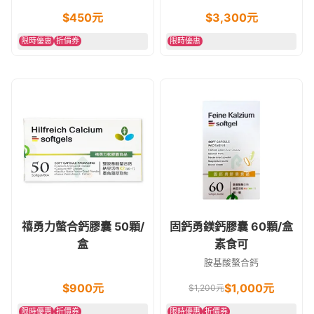
維他命D)
$
450
元
$
3,300
元
限時優惠
折價券
限時優惠
禧勇力螫合鈣膠囊 50顆/
固鈣勇鎂鈣膠囊 60顆/盒
盒
素食可
胺基酸螯合鈣
$
900
元
$
1,000
元
$
1,200
元
限時優惠
折價券
限時優惠
折價券