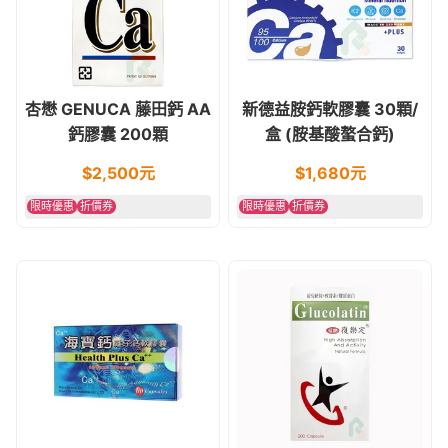
杏懋 GENUCA 藤田鈣 AA
新德益胺鈣軟膠囊 30顆/
鈣膠囊 200顆
盒 (胺基酸螯合鈣)
$
2,500
元
$
1,680
元
限時優惠
折價券
限時優惠
折價券