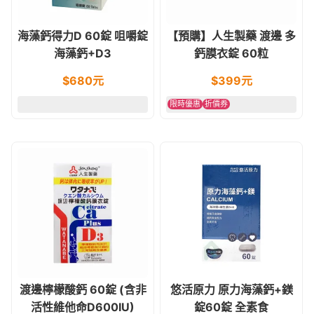
海藻鈣得力D 60錠 咀嚼錠
【預購】人生製藥 渡邊 多
海藻鈣+D3
鈣膜衣錠 60粒
$
680
元
$
399
元
限時優惠
折價券
渡邊檸檬酸鈣 60錠 (含非
悠活原力 原力海藻鈣+鎂
活性維他命D600IU)
錠60錠 全素食