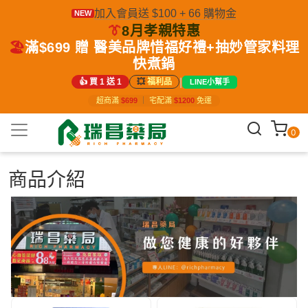
加入會員送 $100 + 66 購物金
NEW
👔
8月孝親特惠
🏖️
滿$699 贈 醫美品牌惜福好禮+抽妙管家料理
快煮鍋
|
👍 買 1 送 1
💥
福利品
LINE小幫手
超商滿
$699
｜
宅配滿
$1200
免運
0
商品介紹