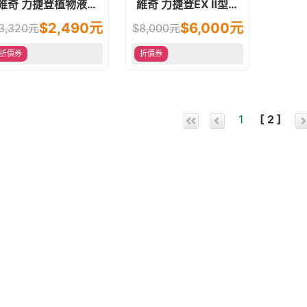
奇 力捷登植物液鈣
維奇 力捷登EX Ⅱ型膠
軟膠囊 60顆 全素食可
原蛋白粉劑 百香果風
$
2,490
元
$
6,000
元
3,320
元
$
8,000
元
味 30包
折價券
折價券
1
[ 2 ]