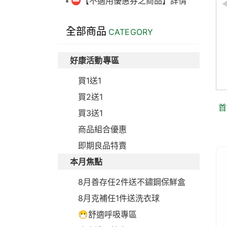
⛔【不適用優惠券之商品】詳情
丹麥製造 Muco-relax
全部商品
CATEGORY
LGG+BB12 妙可適膠囊
28顆 益生菌
好康活動專區
市價：$2,100元
買1送1
買2送1
首
買3送1
商品組合優惠
即期良品特賣
本月焦點
8月善存任2件送不鏽鋼保鮮盒
8月克補任1件送洗衣球
😷舒適呼吸專區