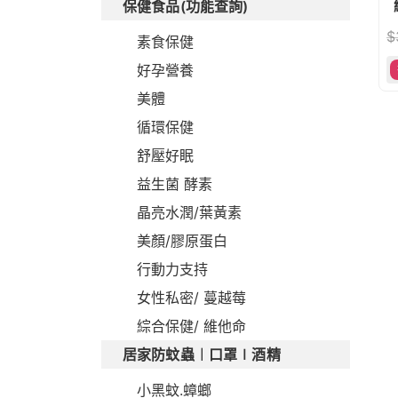
維
保健食品(功能查詢)
$
素食保健
好孕營養
美體
循環保健
舒壓好眠
益生菌 酵素
晶亮水潤/葉黃素
美顏/膠原蛋白
行動力支持
女性私密/ 蔓越莓
綜合保健/ 維他命
居家防蚊蟲︱口罩∣酒精
小黑蚊.蟑螂