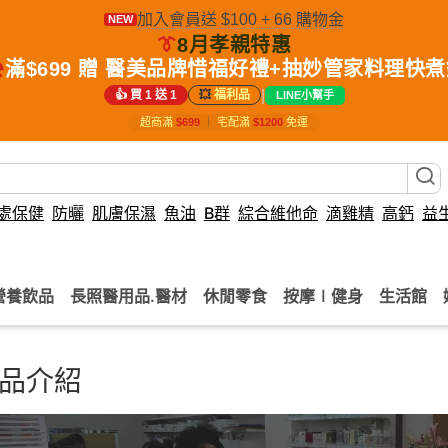
加入會員送 $100 + 66 購物金
NEW
👔
8月孝親特惠
️
滿$699 贈 醫美品牌惜福好禮+抽妙管家料理快
|
👍 買 1 送 1
💥
福利品
LINE小幫手
超商滿
$699
｜
宅配滿
$1200
免運
處保健
防曬
肌膚保濕
魚油
B群
綜合維他命
滴雞精
高鈣
益
營養飲品
長照醫用品.醫材
休閒零食
按摩∣健身
生活館
品介紹