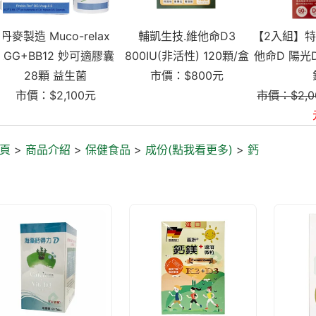
輔凱生技.維他命D3
【2入組】特益康高單位維
和泉晶萃
800IU(非活性) 120顆/盒
他命D 陽光D3-800IU 60
囊升級
市價：$800元
錠
市價：
市價：$2,000元
$1,900
元
頁
>
商品介紹
>
保健食品
>
成份(點我看更多)
>
鈣