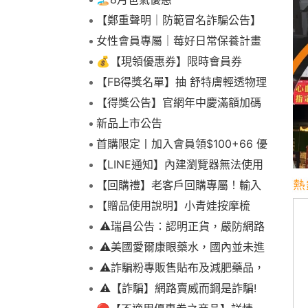
【鄭重聲明｜防範冒名詐騙公告】
女性會員專屬｜莓好日常保養計畫
💰【現領優惠券】限時會員券
【FB得獎名單】抽 舒特膚輕透物理
低敏防曬霜乙名(8/4報到截止)
【得獎公告】官網年中慶滿額加碼
抽FIKA蒸煮料理組2名(7/31截止)
新品上市公告
首購限定丨加入會員領$100+66 優
惠！
【LINE通知】內建瀏覽器無法使用
下拉選單
【回購禮】老客戶回購專屬！輸入
折扣碼現折$100
【贈品使用說明】小青娃按摩梳
⚠️瑞昌公告：認明正貨，嚴防網路
詐騙
⚠️美國愛爾康眼藥水，國內並未進
口販售
⚠️詐騙粉專販售貼布及減肥藥品，
請勿上當，請查明來源! 非瑞昌藥局
⚠️【詐騙】網路賣威而鋼是詐騙!
販售!