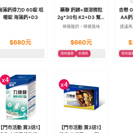
海藻鈣得力D 60錠 咀
藥聯 鈣鎂+速溶微粒
杏懋 
嚼錠 海藻鈣+D3
2g*30包 K2+D3 幫助
AA鈣
入睡/增進鈣吸收
檸檬酸鈣，檸檬風味
建議再
$
680
元
$
660
元
$
限時優惠
折價券
限時優
【門市活動 買3送1】
【門市活動 買3送1】