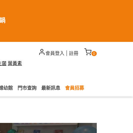
煮鍋
會員登入
|
註冊
0
生菌
葉黃素
婦幼館
門市查詢
最新訊息
會員招募