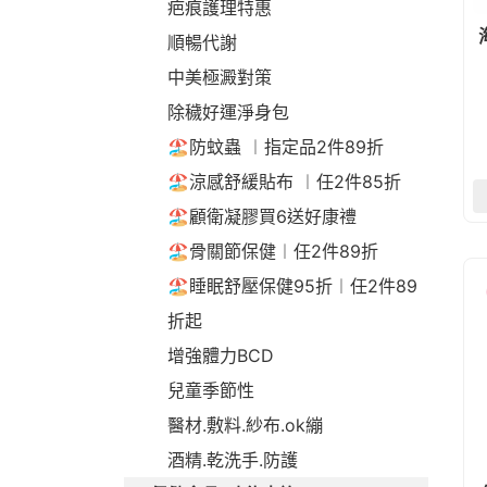
疤痕護理特惠
順暢代謝
中美極澱對策
除穢好運淨身包
🏖️防蚊蟲 ︱指定品2件89折
🏖️涼感舒緩貼布 ︱任2件85折
🏖️顧衛凝膠買6送好康禮
🏖️骨關節保健︱任2件89折
🏖️睡眠舒壓保健95折︱任2件89
折起
增強體力BCD
兒童季節性
醫材.敷料.紗布.ok繃
酒精.乾洗手.防護