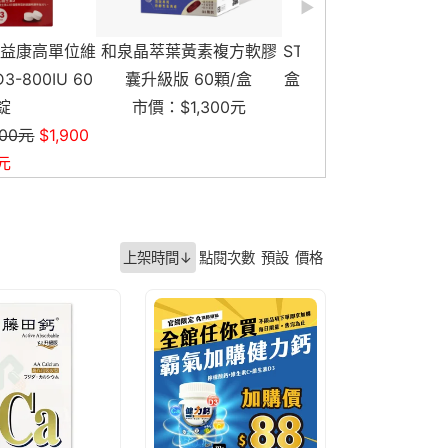
葉黃素複方軟膠
STRESTIL-B神暢錠 50顆/
【大包裝】丹麥
版 60顆/盒
盒 GABA (原名為: 樂神清
Muco-relax LGG+
$1,300元
)
妙可適膠囊90顆 
市價：$1,400元
市價：$6,750元
$5
元
上架時間↓
點閱次數
預設
價格