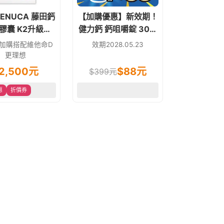
GENUCA 藤田鈣
【加購優惠】新效期！
膠囊 K2升級版
健力鈣 鈣咀嚼錠 30錠
200顆
(含D3-800IU) 環保裸
加購搭配維他命D
效期2028.05.23
瓶裝
更理想
2,500
元
$
88
元
$
399
元
惠
折價券