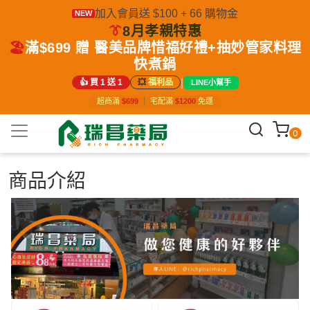
加入會員送 $100 + 66 購物金
NEW
👔
8月孝親特惠
🏖️
滿$699 贈 醫美品牌惜福好禮+抽妙管家料理
快煮鍋
|
👍 買 1 送 1
💥
福利品
LINE小幫手
超商滿
$699
｜
宅配滿
$1200
免運
0
商品介紹