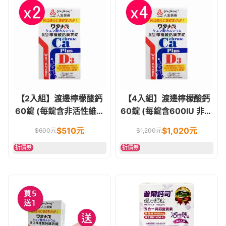
【2入組】渡邊檸檬酸鈣
【4入組】渡邊檸檬酸鈣
60錠 (每錠含非活性維他
60錠 (每錠含600IU 非活
命D 600IU)
性維他命D)
$
510
元
$
1,020
元
$
600
元
$
1,200
元
折價券
折價券