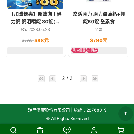
【加購優惠】新效期！健
悠活原力 原力海藻鈣+鎂
力鈣 鈣咀嚼錠 30錠(含
錠60錠 全素食
D3-800IU) 環保裸瓶裝
效期2028.05.23
全素
$
88
元
$
790
元
$
399
元
限時優惠
折價券
2 / 2
瑞昌健康股份有限公司 | 統編：28768019
© All Rights Reserved