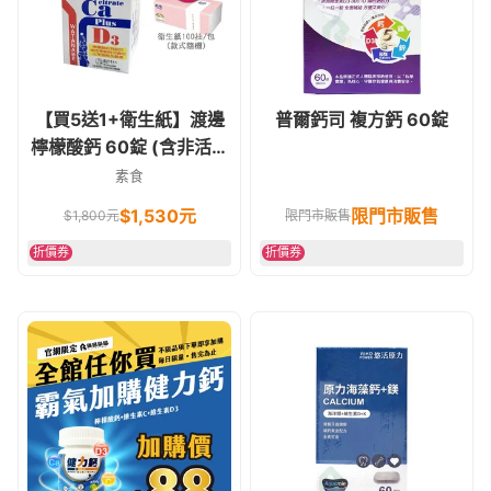
【買5送1+衛生紙】渡邊
普爾鈣司 複方鈣 60錠
檸檬酸鈣 60錠 (含非活性
維他命D)
素食
$
1,530
元
限門市販售
$
1,800
元
限門市販售
折價券
折價券