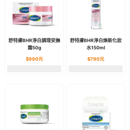
舒特膚BHR淨白調理安撫
舒特膚BHR淨白煥新化妝
霜50g
水150ml
$
990
元
$
790
元