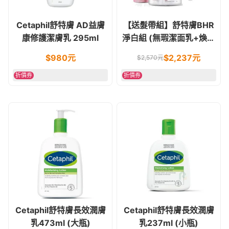
Cetaphil舒特膚 AD益膚
【送髮帶組】舒特膚BHR
康修護潔膚乳 295ml
淨白組 (無瑕潔面乳+煥新
化妝水+調理安撫霜)
$
980
元
$
2,237
元
$
2,570
元
折價券
折價券
Cetaphil舒特膚長效潤膚
Cetaphil舒特膚長效潤膚
乳473ml (大瓶)
乳237ml (小瓶)