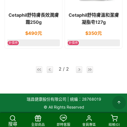
Cetaphil舒特膚長效潤膚
Cetaphil舒特膚溫和潔膚
霜250g
凝脂皂127g
$
490
元
$
350
元
折價券
折價券
2 / 2
瑞昌健康股份有限公司 | 統編：28768019
© All Rights Reserved
搜尋
全部商品
即時客服
會員專區
結帳(
0
)