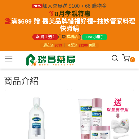
加入會員送 $100 + 66 購物金
NEW
👔
8月孝親特惠
🏖️
滿$699 贈 醫美品牌惜福好禮+抽妙管家料理
快煮鍋
|
👍 買 1 送 1
💥
福利品
LINE小幫手
超商滿
$699
｜
宅配滿
$1200
免運
0
商品介紹