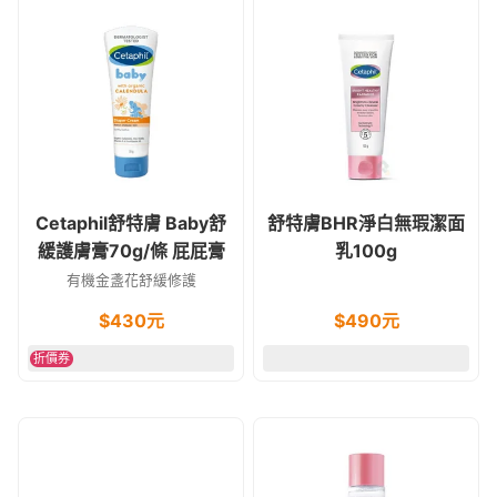
Cetaphil舒特膚 Baby舒
舒特膚BHR淨白無瑕潔面
緩護膚膏70g/條 屁屁膏
乳100g
有機金盞花舒緩修護
$
430
元
$
490
元
折價券